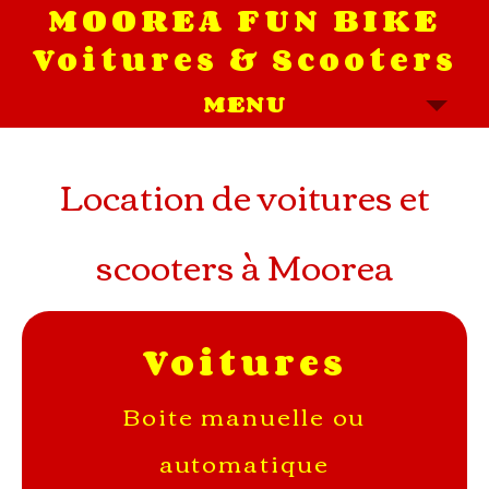
MOOREA FUN BIKE
Voitures & Scooters
MENU
Location de voitures et
scooters à Moorea
Voitures
Boite manuelle ou
automatique